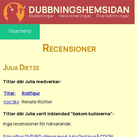
Visa meny
Recensioner
Julia Dietze
Titlar där Julia medverkar:
Titel:
Rollfigur
Iron Sky
Renate Richter
Titlar där Julia varit inblandad "bakom kulisserna":
Inga recensioner för närvarande.
Sök efter DVD/BD-filmer med Julia Dietze på CDON