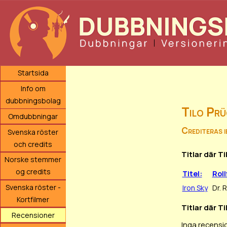
Startsida
Info om
dubbningsbolag
Tilo Prü
Omdubbningar
Crediteras 
Svenska röster
och credits
Titlar där T
Norske stemmer
og credits
Titel:
Roll
Svenska röster -
Iron Sky
Dr. 
Kortfilmer
Titlar där T
Recensioner
Inga recensi