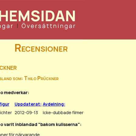
Recensioner
ckner
ibland som: Thilo Prückner
ilo medverkar:
figur
Uppdaterat:
Avdelning:
Richter
2012-09-13
Icke-dubbade filmer
ilo varit inblandad "bakom kulisserna":
oner för närvarande.