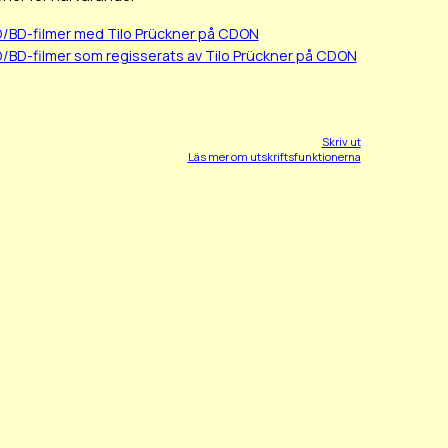
D/BD-filmer med Tilo Prückner på CDON
D/BD-filmer som regisserats av Tilo Prückner på CDON
Skriv ut
Läs mer om utskriftsfunktionerna