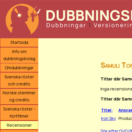
Startsida
Info om
dubbningsbolag
Samuli To
Omdubbningar
Svenska röster
Titlar där Sam
och credits
Inga recensione
Norske stemmer
Titlar där Sam
og credits
Svenska röster -
Titel:
Ansva
Kortfilmer
Iron Sky
Produ
Recensioner
Sök efter DVD/