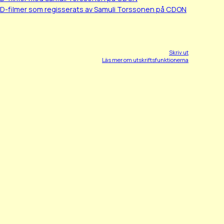
BD-filmer som regisserats av Samuli Torssonen på CDON
Skriv ut
Läs mer om utskriftsfunktionerna