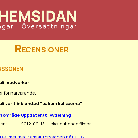
Recensioner
rssonen
uli medverkar:
r för närvarande.
uli varit inblandad "bakom kulisserna":
rsområde
Uppdaterat:
Avdelning:
cent
2012-09-13
Icke-dubbade filmer
BD-filmer med Samuli Torssonen på CDON