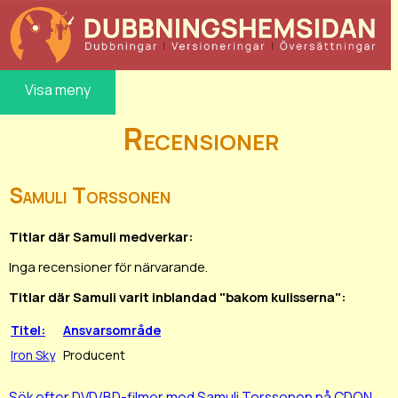
Visa meny
Recensioner
Samuli Torssonen
Titlar där Samuli medverkar:
Inga recensioner för närvarande.
Titlar där Samuli varit inblandad "bakom kulisserna":
Titel:
Ansvarsområde
Iron Sky
Producent
Sök efter DVD/BD-filmer med Samuli Torssonen på CDON