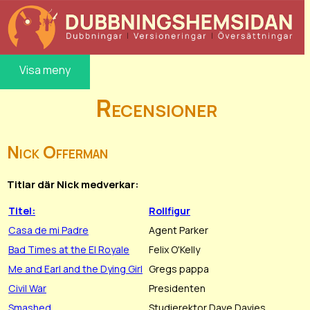
Visa meny
Recensioner
Nick Offerman
Titlar där Nick medverkar:
Titel:
Rollfigur
Casa de mi Padre
Agent Parker
Bad Times at the El Royale
Felix O'Kelly
Me and Earl and the Dying Girl
Gregs pappa
Civil War
Presidenten
Smashed
Studierektor Dave Davies