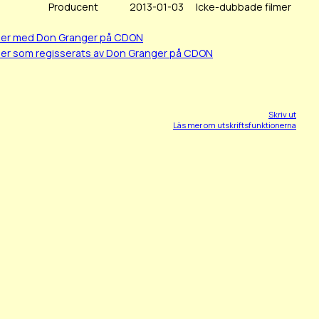
Producent
2013-01-03
Icke-dubbade filmer
lmer med Don Granger på CDON
mer som regisserats av Don Granger på CDON
Skriv ut
Läs mer om utskriftsfunktionerna