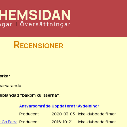
Recensioner
erkar:
 närvarande.
 inblandad "bakom kulisserna":
Ansvarsområde
Uppdaterat:
Avdelning:
Producent
2020-03-03
Icke-dubbade filmer
r Go Back
Producent
2016-10-21
Icke-dubbade filmer