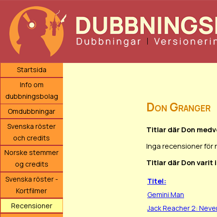
Startsida
Info om
dubbningsbolag
Don Granger
Omdubbningar
Svenska röster
Titlar där Don medv
och credits
Inga recensioner för
Norske stemmer
Titlar där Don varit
og credits
Svenska röster -
Titel:
Kortfilmer
Gemini Man
Recensioner
Jack Reacher 2: Neve