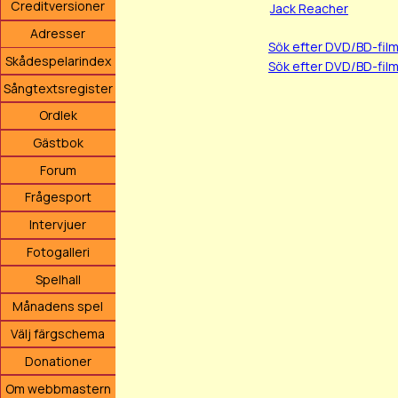
Creditversioner
Jack Reacher
Adresser
Sök efter DVD/BD-fi
Skådespelarindex
Sök efter DVD/BD-fil
Sångtextsregister
Ordlek
Gästbok
Forum
Frågesport
Intervjuer
Fotogalleri
Spelhall
Månadens spel
Välj färgschema
Donationer
Om webbmastern