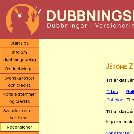
Startsida
Info om
dubbningsbolag
Jérôme Z
Omdubbningar
Svenska röster
Titlar där J
och credits
Titel:
Rol
Norske stemmer
Ont blod
Th
og credits
Svenska röster -
Titlar där Jé
Kortfilmer
Inga recensio
Recensioner
Sök efter DV