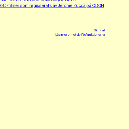
/BD-filmer som regisserats av Jérôme Zucca på CDON
Skriv ut
Läs mer om utskriftsfunktionerna