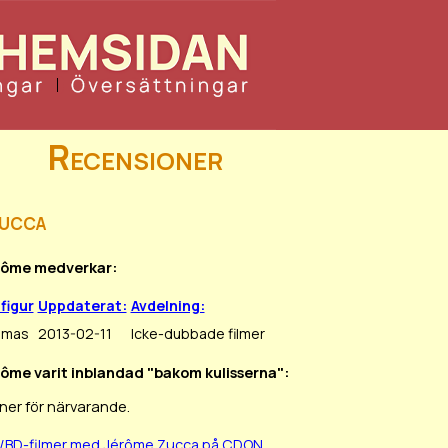
Recensioner
ucca
érôme medverkar:
lfigur
Uppdaterat:
Avdelning:
omas
2013-02-11
Icke-dubbade filmer
rôme varit inblandad "bakom kulisserna":
ner för närvarande.
D/BD-filmer med Jérôme Zucca på CDON