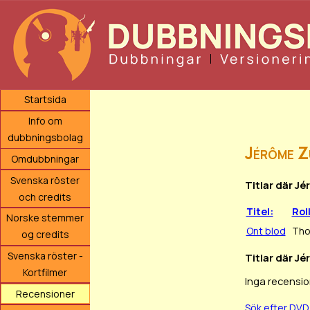
Startsida
Info om
dubbningsbolag
Jérôme Z
Omdubbningar
Svenska röster
Titlar där J
och credits
Titel:
Rol
Norske stemmer
Ont blod
Th
og credits
Svenska röster -
Titlar där Jé
Kortfilmer
Inga recensio
Recensioner
Sök efter DV