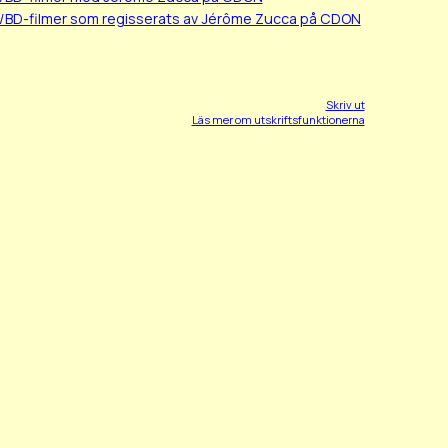
/BD-filmer som regisserats av Jérôme Zucca på CDON
Skriv ut
Läs mer om utskriftsfunktionerna