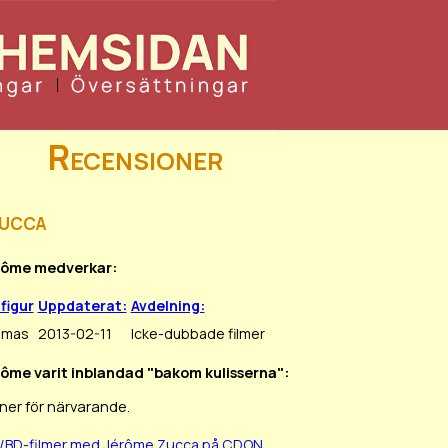
Recensioner
ucca
érôme medverkar:
lfigur
Uppdaterat:
Avdelning:
omas
2013-02-11
Icke-dubbade filmer
rôme varit inblandad "bakom kulisserna":
ner för närvarande.
D/BD-filmer med Jérôme Zucca på CDON