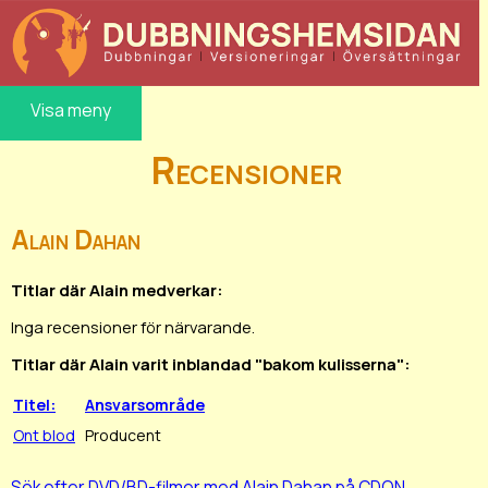
Visa meny
Recensioner
Alain Dahan
Titlar där Alain medverkar:
Inga recensioner för närvarande.
Titlar där Alain varit inblandad "bakom kulisserna":
Titel:
Ansvarsområde
Ont blod
Producent
Sök efter DVD/BD-filmer med Alain Dahan på CDON