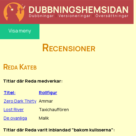
Visa meny
Recensioner
Reda Kateb
Titlar där Reda medverkar:
Titel:
Rollfigur
Zero Dark Thirty
Ammar
Lost River
Taxichauffören
De ovanliga
Malik
Titlar där Reda varit inblandad "bakom kulisserna":