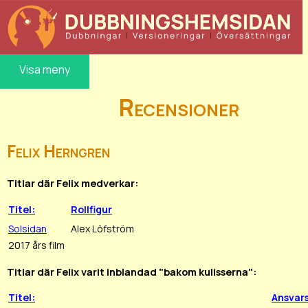
Visa meny
Recensioner
Felix Herngren
Titlar där Felix medverkar:
Titel:
Rollfigur
Solsidan
Alex Löfström
2017 års film
Titlar där Felix varit inblandad "bakom kulisserna":
Titel:
Ansvar