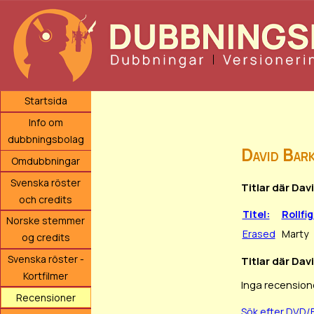
Startsida
Info om
dubbningsbolag
David Bar
Omdubbningar
Svenska röster
Titlar där Dav
och credits
Titel:
Rollfi
Norske stemmer
Erased
Marty
og credits
Svenska röster -
Titlar där Dav
Kortfilmer
Inga recension
Recensioner
Sök efter DVD/