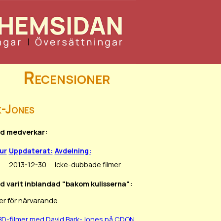
Recensioner
k-Jones
id medverkar:
gur
Uppdaterat:
Avdelning:
2013-12-30
Icke-dubbade filmer
id varit inblandad "bakom kulisserna":
er för närvarande.
BD-filmer med David Bark-Jones på CDON