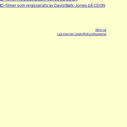
BD-filmer som regisserats av David Bark-Jones på CDON
Skriv ut
Läs mer om utskriftsfunktionerna