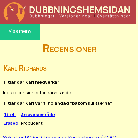
Visa meny
Recensioner
Karl Richards
Titlar där Karl medverkar:
Inga recensioner för närvarande.
Titlar där Karl varit inblandad "bakom kulisserna":
Titel:
Ansvarsområde
Erased
Producent
Sök efter DVD/BD-filmer med Karl Richards på CDON