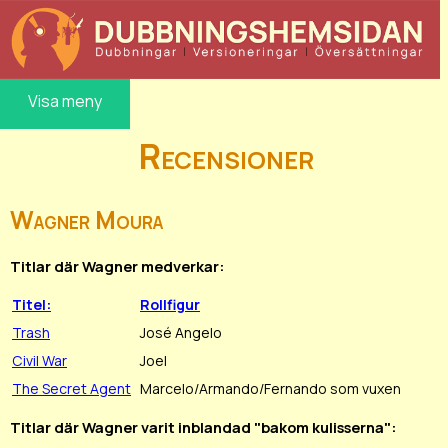
Visa meny
Recensioner
Wagner Moura
Titlar där Wagner medverkar:
Titel:
Rollfigur
Trash
José Angelo
Civil War
Joel
The Secret Agent
Marcelo/Armando/Fernando som vuxen
Titlar där Wagner varit inblandad "bakom kulisserna":