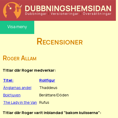
Visa meny
Recensioner
Roger Allam
Titlar där Roger medverkar:
Titel:
Rollfigur
Änglarnas andel
Thaddeus
Boktjuven
Berättare/Döden
The Lady in the Van
Rufus
Titlar där Roger varit inblandad "bakom kulisserna":