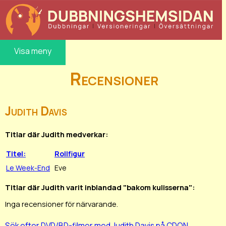
Visa meny
Recensioner
Judith Davis
Titlar där Judith medverkar:
Titel:
Rollfigur
Le Week-End
Eve
Titlar där Judith varit inblandad "bakom kulisserna":
Inga recensioner för närvarande.
Sök efter DVD/BD-filmer med Judith Davis på CDON