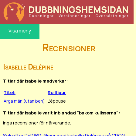
Visa meny
Recensioner
Isabelle Delépine
Titlar där Isabelle medverkar:
Titel:
Rollfigur
Arga män (utan ben)
L'épouse
Titlar där Isabelle varit inblandad "bakom kulisserna":
Inga recensioner för närvarande.
Sök efter DVD/BD-filmer med Isabelle Delépine på CDON