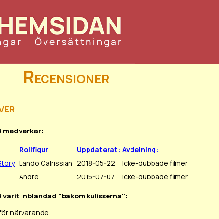
Recensioner
ver
d medverkar:
Rollfigur
Uppdaterat:
Avdelning:
Story
Lando Calrissian
2018-05-22
Icke-dubbade filmer
Andre
2015-07-07
Icke-dubbade filmer
d varit inblandad "bakom kulisserna":
för närvarande.