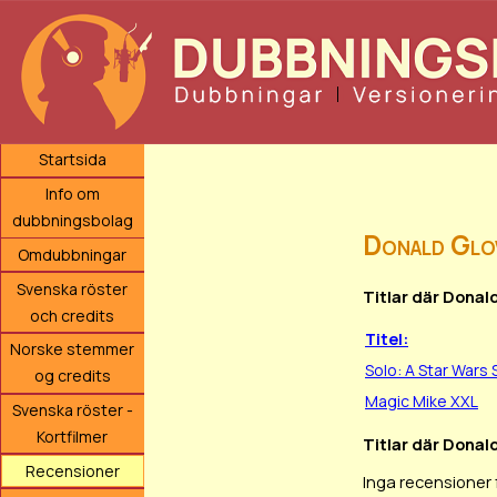
Startsida
Info om
dubbningsbolag
Donald Glo
Omdubbningar
Svenska röster
Titlar där Donal
och credits
Titel:
Norske stemmer
Solo: A Star Wars 
og credits
Magic Mike XXL
Svenska röster -
Kortfilmer
Titlar där Donal
Recensioner
Inga recensioner 