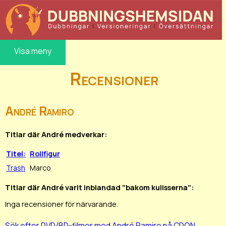
Visa meny
Recensioner
André Ramiro
Titlar där André medverkar:
Titel:
Rollfigur
Trash
Marco
Titlar där André varit inblandad "bakom kulisserna":
Inga recensioner för närvarande.
Sök efter DVD/BD-filmer med André Ramiro på CDON