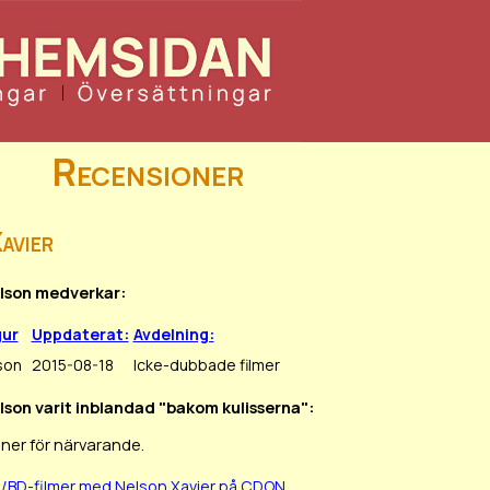
Recensioner
avier
elson medverkar:
gur
Uppdaterat:
Avdelning:
son
2015-08-18
Icke-dubbade filmer
elson varit inblandad "bakom kulisserna":
ner för närvarande.
D/BD-filmer med Nelson Xavier på CDON