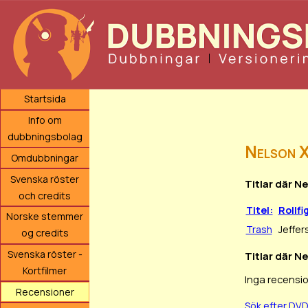
Startsida
Info om
dubbningsbolag
Nelson X
Omdubbningar
Svenska röster
Titlar där N
och credits
Titel:
Rollfi
Norske stemmer
Trash
Jeffer
og credits
Svenska röster -
Titlar där N
Kortfilmer
Inga recensio
Recensioner
Sök efter DV