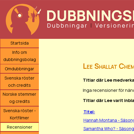
Startsida
Info om
dubbningsbolag
Lee Shallat Che
Omdubbningar
Svenska röster
Titlar där Lee medverka
och credits
Inga recensioner för när
Norske stemmer
Titlar där Lee varit inb
og credits
Svenska röster -
Titel:
Kortfilmer
Hannah Montana - Säsong
Recensioner
Samantha Who? - Säsong