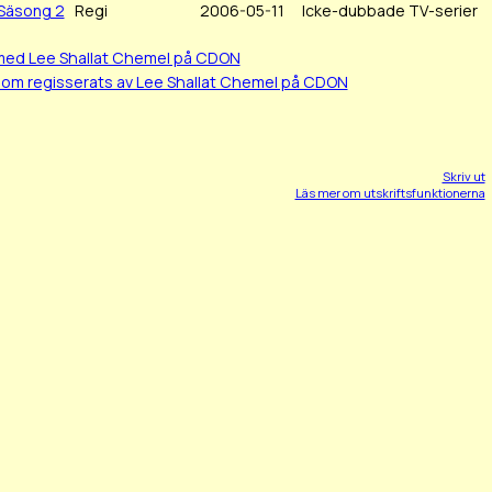
Säsong 2
Regi
2006-05-11
Icke-dubbade TV-serier
 med Lee Shallat Chemel på CDON
som regisserats av Lee Shallat Chemel på CDON
Skriv ut
Läs mer om utskriftsfunktionerna