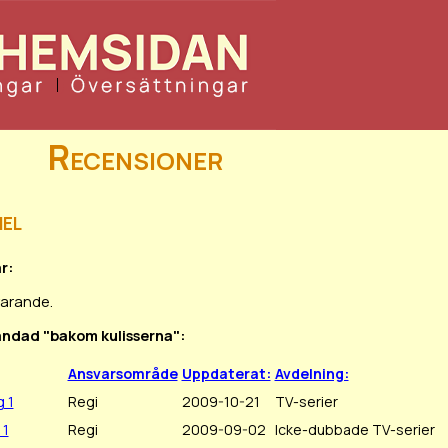
Recensioner
mel
r:
varande.
landad "bakom kulisserna":
Ansvarsområde
Uppdaterat:
Avdelning:
 1
Regi
2009-10-21
TV-serier
 1
Regi
2009-09-02
Icke-dubbade TV-serier