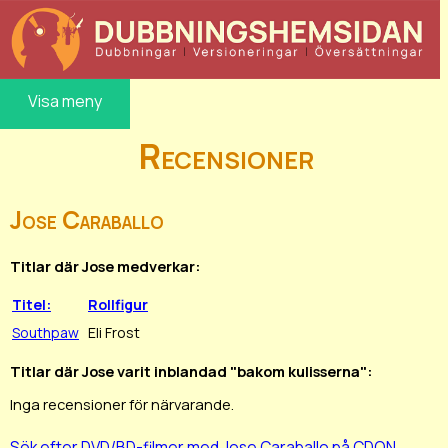
Visa meny
Recensioner
Jose Caraballo
Titlar där Jose medverkar:
Titel:
Rollfigur
Southpaw
Eli Frost
Titlar där Jose varit inblandad "bakom kulisserna":
Inga recensioner för närvarande.
Sök efter DVD/BD-filmer med Jose Caraballo på CDON