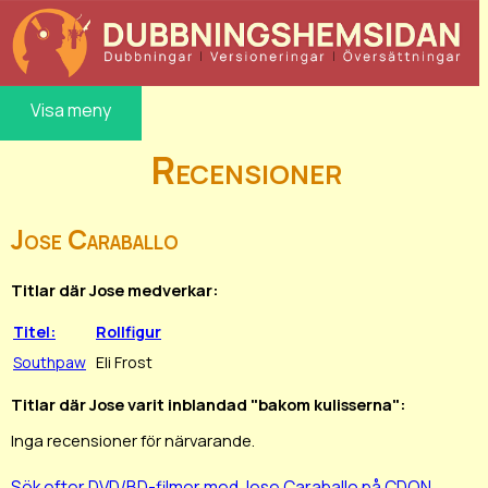
Visa meny
Recensioner
Jose Caraballo
Titlar där Jose medverkar:
Titel:
Rollfigur
Southpaw
Eli Frost
Titlar där Jose varit inblandad "bakom kulisserna":
Inga recensioner för närvarande.
Sök efter DVD/BD-filmer med Jose Caraballo på CDON