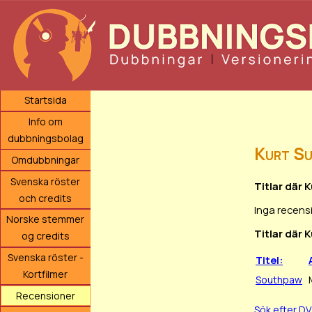
Startsida
Info om
dubbningsbolag
Kurt Su
Omdubbningar
Svenska röster
Titlar där 
och credits
Inga recens
Norske stemmer
Titlar där 
og credits
Svenska röster -
Titel:
Kortfilmer
Southpaw
Recensioner
Sök efter D