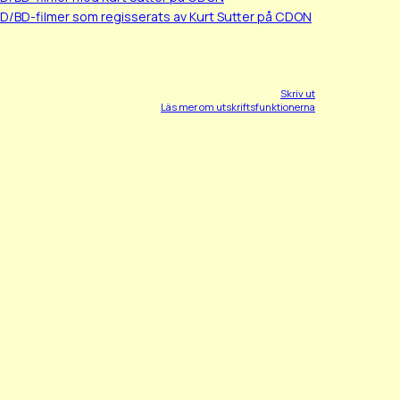
VD/BD-filmer som regisserats av Kurt Sutter på CDON
Skriv ut
Läs mer om utskriftsfunktionerna