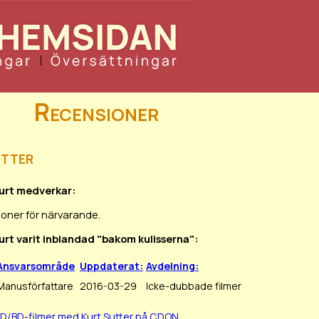
Recensioner
tter
Kurt medverkar:
ioner för närvarande.
Kurt varit inblandad "bakom kulisserna":
Ansvarsområde
Uppdaterat:
Avdelning:
Manusförfattare
2016-03-29
Icke-dubbade filmer
VD/BD-filmer med Kurt Sutter på CDON