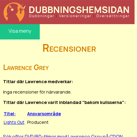
Visa meny
Recensioner
Lawrence Grey
Titlar där Lawrence medverkar:
Inga recensioner för närvarande.
Titlar där Lawrence varit inblandad "bakom kulisserna":
Titel:
Ansvarsområde
Lights Out
Producent
Sök efter DVD/BD-filmer med Lawrence Grey på CDON