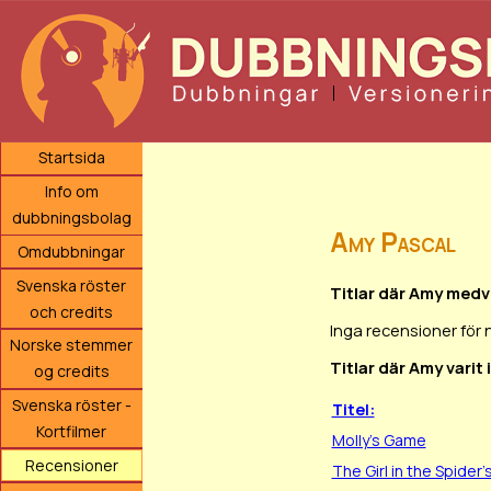
Startsida
Info om
dubbningsbolag
Amy Pascal
Omdubbningar
Svenska röster
Titlar där Amy medv
och credits
Inga recensioner för 
Norske stemmer
Titlar där Amy varit
og credits
Svenska röster -
Titel:
Kortfilmer
Molly's Game
Recensioner
The Girl in the Spider