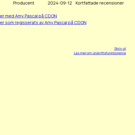
Producent
2024-09-12
Kortfattade recensioner
mer med Amy Pascal på CDON
mer som regisserats av Amy Pascal på CDON
Skriv ut
Läs mer om utskriftsfunktionerna