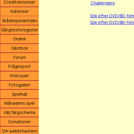
Creditversioner
Challengers
Adresser
Sök efter DVD/BD-fil
Skådespelarindex
Sök efter DVD/BD-fil
Sångtextsregister
Ordlek
Gästbok
Forum
Frågesport
Intervjuer
Fotogalleri
Spelhall
Månadens spel
Välj färgschema
Donationer
Om webbmastern