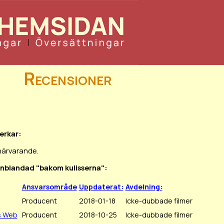
Recensioner
erkar:
närvarande.
 inblandad "bakom kulisserna":
Ansvarsområde
Uppdaterat:
Avdelning:
Producent
2018-01-18
Icke-dubbade filmer
's Web
Producent
2018-10-25
Icke-dubbade filmer