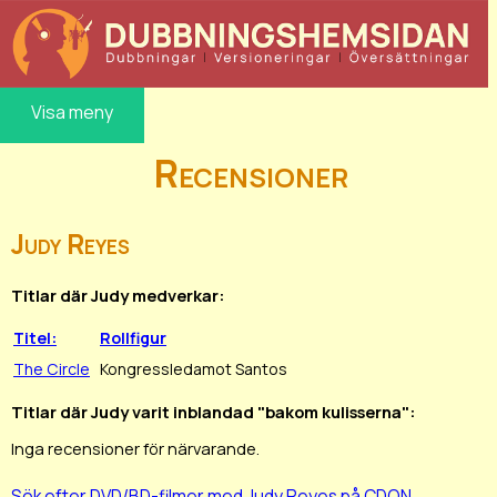
Visa meny
Recensioner
Judy Reyes
Titlar där Judy medverkar:
Titel:
Rollfigur
The Circle
Kongressledamot Santos
Titlar där Judy varit inblandad "bakom kulisserna":
Inga recensioner för närvarande.
Sök efter DVD/BD-filmer med Judy Reyes på CDON