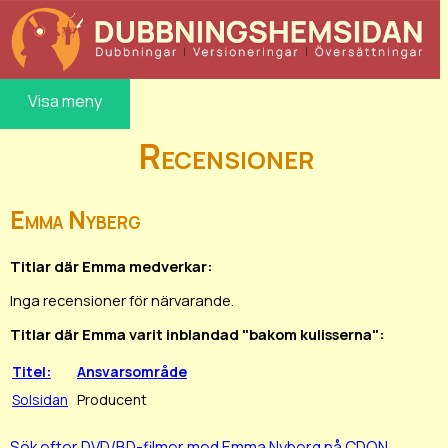
Visa meny
Recensioner
Emma Nyberg
Titlar där Emma medverkar:
Inga recensioner för närvarande.
Titlar där Emma varit inblandad "bakom kulisserna":
Titel:
Ansvarsområde
Solsidan
Producent
Sök efter DVD/BD-filmer med Emma Nyberg på CDON