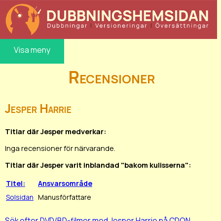
Visa meny
Recensioner
Jesper Harrie
Titlar där Jesper medverkar:
Inga recensioner för närvarande.
Titlar där Jesper varit inblandad "bakom kulisserna":
Titel:
Ansvarsområde
Solsidan
Manusförfattare
Sök efter DVD/BD-filmer med Jesper Harrie på CDON