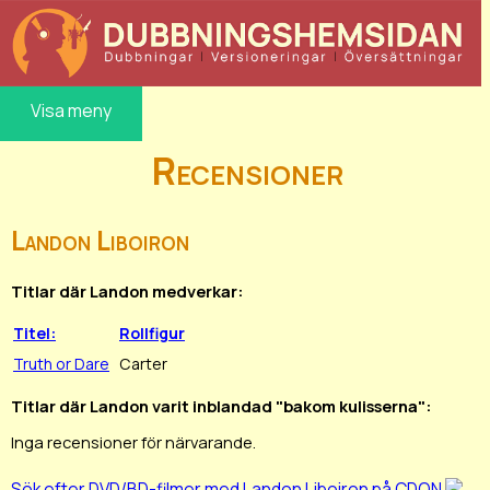
Visa meny
Recensioner
Landon Liboiron
Titlar där Landon medverkar:
Titel:
Rollfigur
Truth or Dare
Carter
Titlar där Landon varit inblandad "bakom kulisserna":
Inga recensioner för närvarande.
Sök efter DVD/BD-filmer med Landon Liboiron på CDON