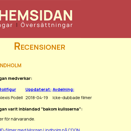
Recensioner
indholm
rgan medverkar:
Rollfigur
Uppdaterat:
Avdelning:
Alexis Podell
2018-04-19
Icke-dubbade filmer
gan varit inblandad "bakom kulisserna":
er för närvarande.
BD-filmer med Morgan Lindholm på CDON