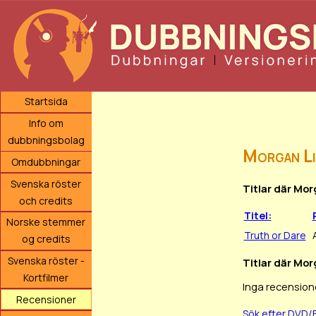
Startsida
Info om
dubbningsbolag
Morgan L
Omdubbningar
Svenska röster
Titlar där Mo
och credits
Titel:
Norske stemmer
Truth or Dare
og credits
Svenska röster -
Titlar där Mor
Kortfilmer
Inga recension
Recensioner
Sök efter DVD/