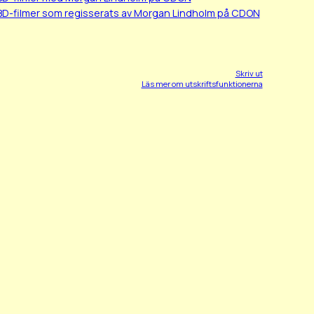
BD-filmer som regisserats av Morgan Lindholm på CDON
Skriv ut
Läs mer om utskriftsfunktionerna