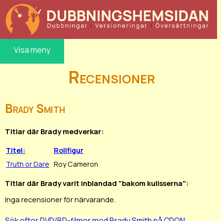
Visa meny
Recensioner
Brady Smith
Titlar där Brady medverkar:
Titel:
Rollfigur
Truth or Dare
Roy Cameron
Titlar där Brady varit inblandad "bakom kulisserna":
Inga recensioner för närvarande.
Sök efter DVD/BD-filmer med Brady Smith på CDON