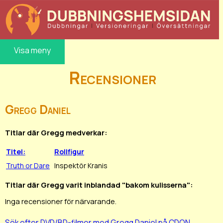
Visa meny
Recensioner
Gregg Daniel
Titlar där Gregg medverkar:
Titel:
Rollfigur
Truth or Dare
Inspektör Kranis
Titlar där Gregg varit inblandad "bakom kulisserna":
Inga recensioner för närvarande.
Sök efter DVD/BD-filmer med Gregg Daniel på CDON