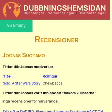
Visa meny
Recensioner
Joonas Suotamo
Titlar där Joonas medverkar:
Titel:
Rollfigur
Solo: A Star Wars Story
Chewbacca
Titlar där Joonas varit inblandad "bakom kulisserna":
Inga recensioner för närvarande.
Sök efter DVD/BD-filmer med Joonas Suotamo på CDON