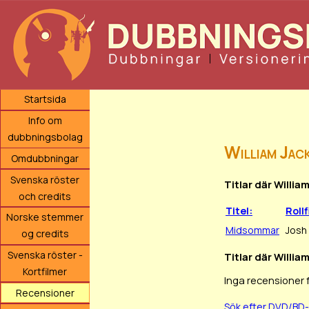
Startsida
Info om
dubbningsbolag
William Jac
Omdubbningar
Svenska röster
Titlar där Willi
och credits
Titel:
Rollf
Norske stemmer
Midsommar
Josh
og credits
Svenska röster -
Titlar där Willia
Kortfilmer
Inga recensioner 
Recensioner
Sök efter DVD/BD-