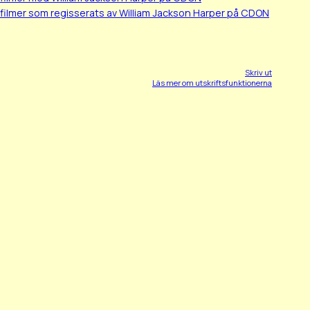
filmer som regisserats av William Jackson Harper på CDON
Skriv ut
Läs mer om utskriftsfunktionerna