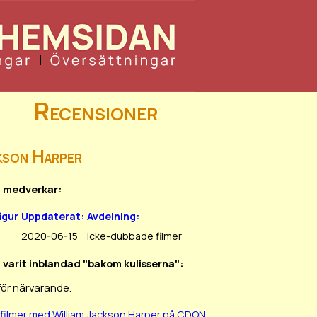
Recensioner
kson Harper
am medverkar:
igur
Uppdaterat:
Avdelning:
2020-06-15
Icke-dubbade filmer
m varit inblandad "bakom kulisserna":
för närvarande.
filmer med William Jackson Harper på CDON