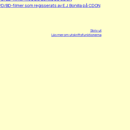
VD/BD-filmer som regisserats av E.J. Bonilla på CDON
Skriv ut
Läs mer om utskriftsfunktionerna