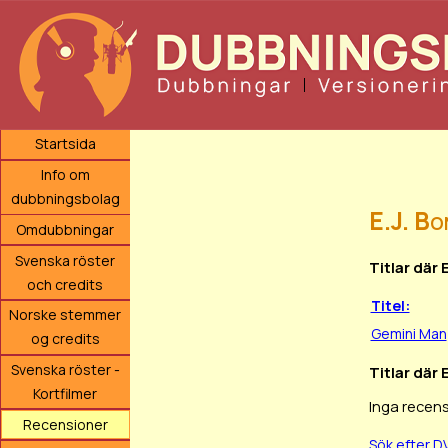
Startsida
Info om
dubbningsbolag
E.J. Bo
Omdubbningar
Svenska röster
Titlar där 
och credits
Titel:
Norske stemmer
Gemini Man
og credits
Svenska röster -
Titlar där 
Kortfilmer
Inga recens
Recensioner
Sök efter D