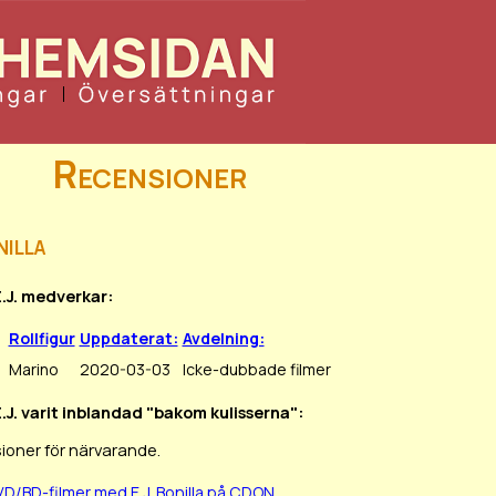
Recensioner
nilla
E.J. medverkar:
Rollfigur
Uppdaterat:
Avdelning:
Marino
2020-03-03
Icke-dubbade filmer
E.J. varit inblandad "bakom kulisserna":
ioner för närvarande.
VD/BD-filmer med E.J. Bonilla på CDON