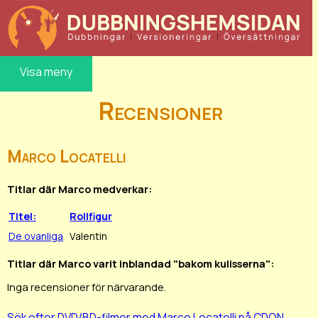
Visa meny
Recensioner
Marco Locatelli
Titlar där Marco medverkar:
Titel:
Rollfigur
De ovanliga
Valentin
Titlar där Marco varit inblandad "bakom kulisserna":
Inga recensioner för närvarande.
Sök efter DVD/BD-filmer med Marco Locatelli på CDON