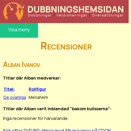
Visa meny
Recensioner
Alban Ivanov
Titlar där Alban medverkar:
Titel:
Rollfigur
De ovanliga
Menahem
Titlar där Alban varit inblandad "bakom kulisserna":
Inga recensioner för närvarande.
Sök efter DVD/BD-filmer med Alban Ivanov på CDON