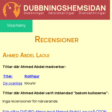
Visa meny
Recensioner
Ahmed Abdel Laoui
Titlar där Ahmed Abdel medverkar:
Titel:
Rollfigur
De ovanliga
Mounir
Titlar där Ahmed Abdel varit inblandad "bakom kulisserna":
Inga recensioner för närvarande.
Sök efter DVD/BD-filmer med Ahmed Abdel Laoui på CDON