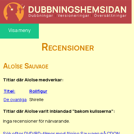
Visa meny
Recensioner
Aloïse Sauvage
Titlar där Aloïse medverkar:
Titel:
Rollfigur
De ovanliga
Shirelle
Titlar där Aloïse varit inblandad "bakom kulisserna":
Inga recensioner för närvarande.
Sök efter DVD/BD-filmer med Aloïse Sauvage på CDON