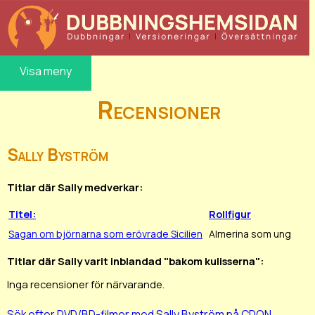
Visa meny
Recensioner
Sally Byström
Titlar där Sally medverkar:
Titel:
Rollfigur
Sagan om björnarna som erövrade Sicilien
Almerina som ung
Titlar där Sally varit inblandad "bakom kulisserna":
Inga recensioner för närvarande.
Sök efter DVD/BD-filmer med Sally Byström på CDON