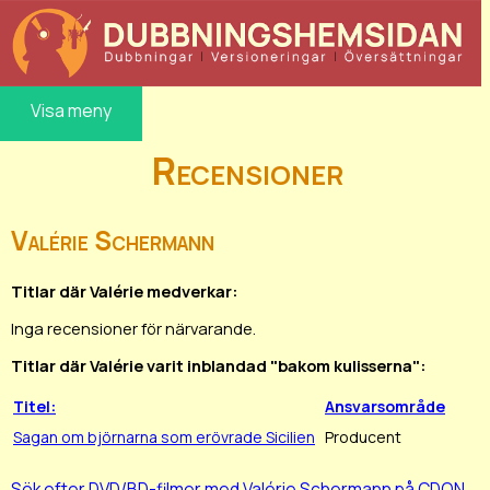
Visa meny
Recensioner
Valérie Schermann
Titlar där Valérie medverkar:
Inga recensioner för närvarande.
Titlar där Valérie varit inblandad "bakom kulisserna":
Titel:
Ansvarsområde
Sagan om björnarna som erövrade Sicilien
Producent
Sök efter DVD/BD-filmer med Valérie Schermann på CDON