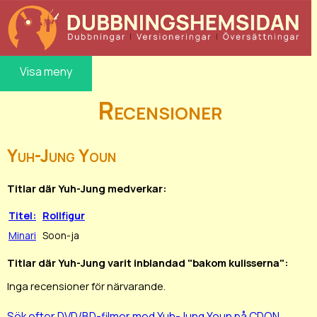
Visa meny
Recensioner
Yuh-Jung Youn
Titlar där Yuh-Jung medverkar:
Titel:
Rollfigur
Minari
Soon-ja
Titlar där Yuh-Jung varit inblandad "bakom kulisserna":
Inga recensioner för närvarande.
Sök efter DVD/BD-filmer med Yuh-Jung Youn på CDON