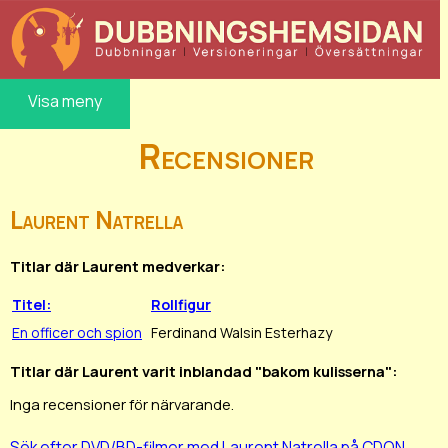
Visa meny
Recensioner
Laurent Natrella
Titlar där Laurent medverkar:
Titel:
Rollfigur
En officer och spion
Ferdinand Walsin Esterhazy
Titlar där Laurent varit inblandad "bakom kulisserna":
Inga recensioner för närvarande.
Sök efter DVD/BD-filmer med Laurent Natrella på CDON