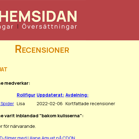
Recensioner
uat
ane medverkar:
Rollfigur
Uppdaterat:
Avdelning:
 Spider
Lisa
2022-02-06
Kortfattade recensioner
ane varit inblandad "bakom kulisserna":
r för närvarande.
D-filmer med Liliane Amuat på CDON