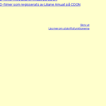
D-filmer som regisserats av Liliane Amuat på CDON
Skriv ut
Läs mer om utskriftsfunktionerna