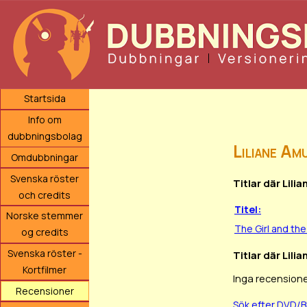
Startsida
Info om
dubbningsbolag
Liliane Am
Omdubbningar
Svenska röster
Titlar där Lili
och credits
Titel:
Norske stemmer
The Girl and the
og credits
Svenska röster -
Titlar där Lili
Kortfilmer
Inga recensione
Recensioner
Sök efter DVD/B