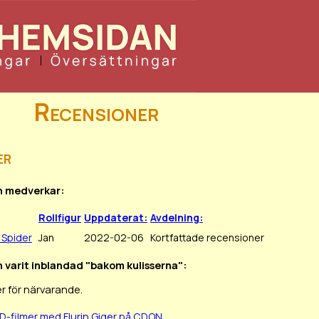
Recensioner
er
in medverkar:
Rollfigur
Uppdaterat:
Avdelning:
 Spider
Jan
2022-02-06
Kortfattade recensioner
in varit inblandad "bakom kulisserna":
r för närvarande.
D-filmer med Flurin Giger på CDON