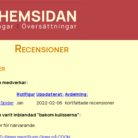
Recensioner
er
in medverkar:
Rollfigur
Uppdaterat:
Avdelning:
 Spider
Jan
2022-02-06
Kortfattade recensioner
in varit inblandad "bakom kulisserna":
r för närvarande.
D-filmer med Flurin Giger på CDON