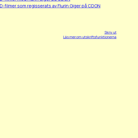
D-filmer som regisserats av Flurin Giger på CDON
Skriv ut
Läs mer om utskriftsfunktionerna