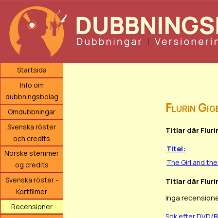
Startsida
Info om
dubbningsbolag
Flurin Gig
Omdubbningar
Svenska röster
Titlar där Flur
och credits
Titel:
Norske stemmer
The Girl and the
og credits
Svenska röster -
Titlar där Flur
Kortfilmer
Inga recensione
Recensioner
Sök efter DVD/B