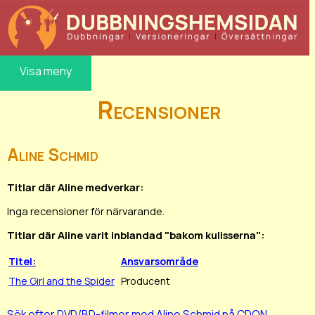
Visa meny
Recensioner
Aline Schmid
Titlar där Aline medverkar:
Inga recensioner för närvarande.
Titlar där Aline varit inblandad "bakom kulisserna":
Titel:
Ansvarsområde
The Girl and the Spider
Producent
Sök efter DVD/BD-filmer med Aline Schmid på CDON