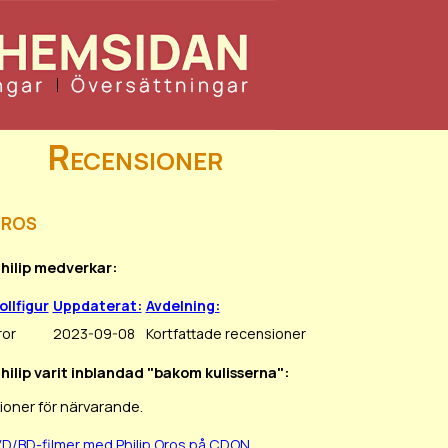
Recensioner
Oros
Philip medverkar:
ollfigur
Uppdaterat:
Avdelning:
ror
2023-09-08
Kortfattade recensioner
Philip varit inblandad "bakom kulisserna":
ioner för närvarande.
VD/BD-filmer med Philip Oros på CDON