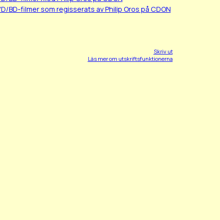
VD/BD-filmer som regisserats av Philip Oros på CDON
Skriv ut
Läs mer om utskriftsfunktionerna