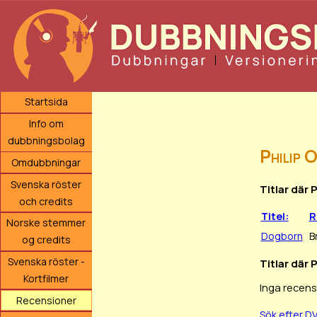
Startsida
Info om
dubbningsbolag
Philip 
Omdubbningar
Svenska röster
Titlar där 
och credits
Titel:
R
Norske stemmer
Dogborn
B
og credits
Svenska röster -
Titlar där 
Kortfilmer
Inga recens
Recensioner
Sök efter D