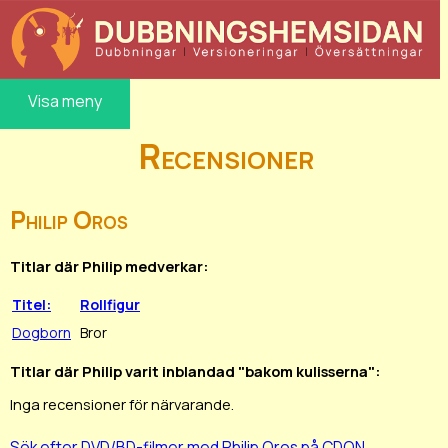
Visa meny
Recensioner
Philip Oros
Titlar där Philip medverkar:
Titel:
Rollfigur
Dogborn
Bror
Titlar där Philip varit inblandad "bakom kulisserna":
Inga recensioner för närvarande.
Sök efter DVD/BD-filmer med Philip Oros på CDON